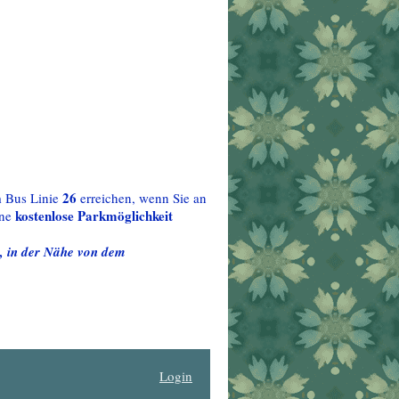
26
 Bus Linie
erreichen, wenn Sie an
kostenlose Parkmöglichkeit
ine
o, in der Nähe von dem
Login