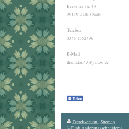
Beesener Str. 40
06110 Halle (Saale)
Telefon
0345 1352496
E-Mail
thanh.lan43@yahoo.de
Teilen
Druckversion
|
Sitemap
© Flink Änderungsschneiderei